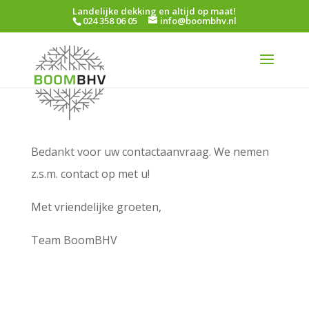
Landelijke dekking en altijd op maat!
024 358 06 05
info@boombhv.nl
Bedankt voor uw contactaanvraag. We nemen
z.s.m. contact op met u!
Met vriendelijke groeten,
Team BoomBHV